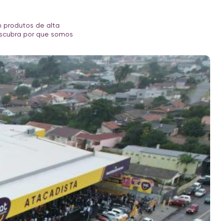
m produtos de alta
escubra por que somos