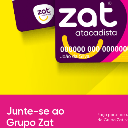
Junte-se ao
Faça parte de u
Grupo Zat
No Grupo Zat, v