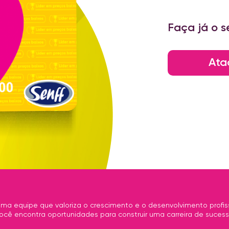
Faça já o s
Ata
ma equipe que valoriza o crescimento e o desenvolvimento profiss
ocê encontra oportunidades para construir uma carreira de sucess