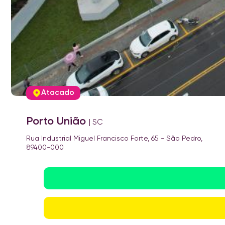
Atacado
Campos Novos
| SC
Rua Marechal Deodoro, 2027 - Nossa Senhora de Lourdes
89620-000