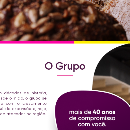
O Grupo
 décadas de história,
de o início, o grupo se
so com o crescimento
ólida expansão e, hoje,
 de atacados na região.